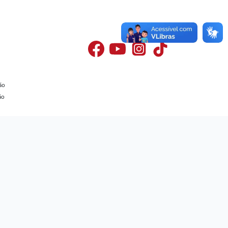
ão
ão