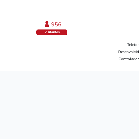
1006
Visitantes
Telefo
Desenvolvid
Controladori