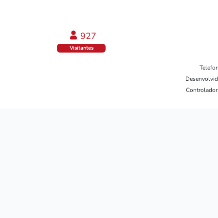
978
Visitantes
Telefo
Desenvolvid
Controladori