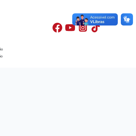
ão
ão