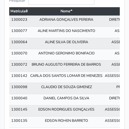
Pesquisar
Matrícula
Nome
Carg
1300023
ADRIANA GONÇALVES PEREIRA
DIRETOR E
1300077
ALINE MARTINS DO NASCIMENTO
ASSESS
1300064
ALINE SILVA DE OLIVEIRA
ASSESSO
1300070
ANTONIO GERONIMO BONIFACIO
ASSESS
1300072
BRUNO AUGUSTO FERREIRA DE BARROS
ASSESSO
1300142
CARLA DOS SANTOS LOMAR DE MENEZES
ASSESSOR ESP
1300098
CLAUDIO DE SOUZA GIMENEZ
PRESID
1300040
DANIEL CAMPOS DA SILVA
DIRETOR E
1300145
EDSON RODRIGUES GONÇALVES
ASSESSOR ESP
1300135
EDSON ROHEN BARRETO
ASSESSOR ESP